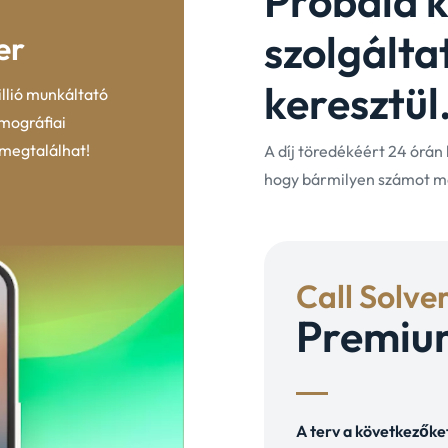
Próbáld k
szolgálta
er
keresztül
illió munkáltató
emográfiai
 megtalálhat!
A díj töredékéért 24 órán
hogy bármilyen számot m
Call Solve
Premiu
A terv a következőke