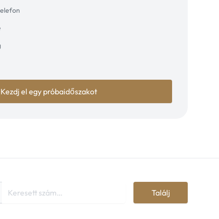
telefon
e
g
Kezdj el egy próbaidőszakot
Találj