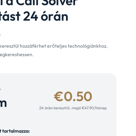
i a Call Solver
tást 24 órán
.
 keresztül hozzáférhet erőteljes technológiánkhoz,
egkereshessen.
r
€0.50
m
24 órán keresztül, majd €47.90/hónap
t tartalmazza: