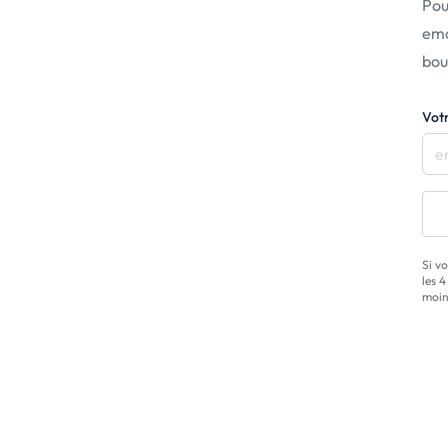
Pou
ema
bou
Vot
Si v
les 
moin