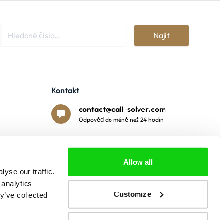
Najít
Kontakt
contact@call-solver.com
Odpověď do méně než 24 hodin
Bezpečné platby
Allow all
yse our traffic.
 analytics
Customize
y’ve collected