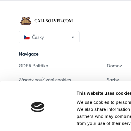
Česky
Navigace
GDPR Politika
Domov
Zásady používání cookies
Sazby
This website uses cookie
Právní upozornění
F.A.Q
We use cookies to personal
Podmínky a ujednání
We also share information 
partners who may combine i
Zásady ochrany osobních údajů
from your use of their serv