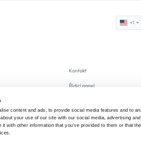
+1
Kontakt
Řídicí panel
s
Odhlásit se
ise content and ads, to provide social media features and to anal
about your use of our site with our social media, advertising and
t with other information that you’ve provided to them or that the
ices.