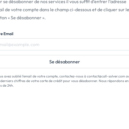
r se désabonner de nos services il vous sufﬁt d’entrer l’adresse
il de votre compte dans le champ ci-dessous et de cliquer sur l
ton « Se désabonner ».
re Email
Se désabonner
ous avez oublié l’email de votre compte, contactez-nous à contact@call-solver.com a
4 derniers chiffres de votre carte de crédit pour vous désabonner. Nous répondons en
s de 24h.