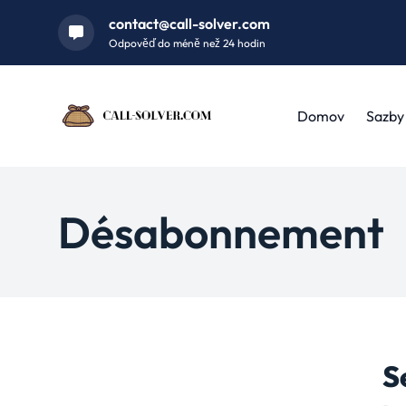
contact@call-solver.com
Odpověď do méně než 24 hodin
Domov
Sazby
Désabonnement
S