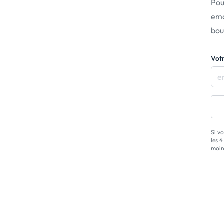
Pou
ema
bou
Vot
Si v
les 
moin