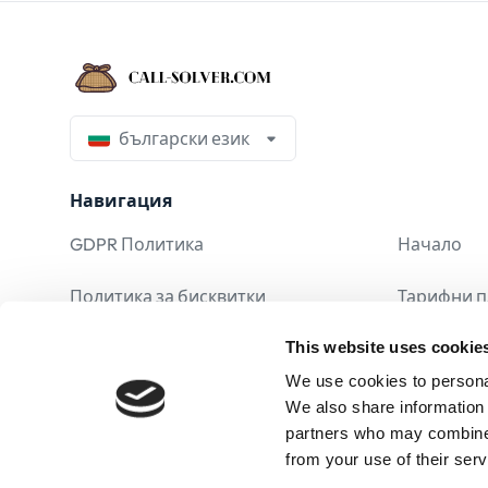
български език
Навигация
GDPR Политика
Начало
Политика за бисквитки
Тарифни 
This website uses cookie
Юридическо известие
Често зад
We use cookies to personal
Условия и правила
We also share information 
partners who may combine i
Политика за поверителност
from your use of their serv