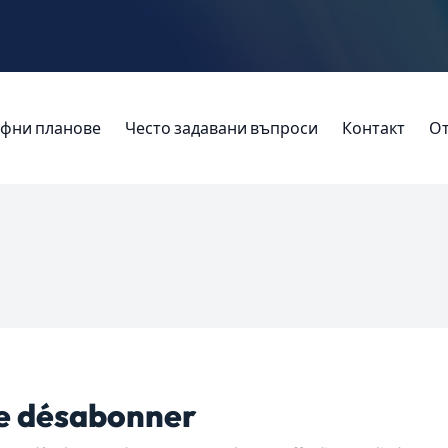
фни планове
Често задавани въпроси
Контакт
О
e désabonner