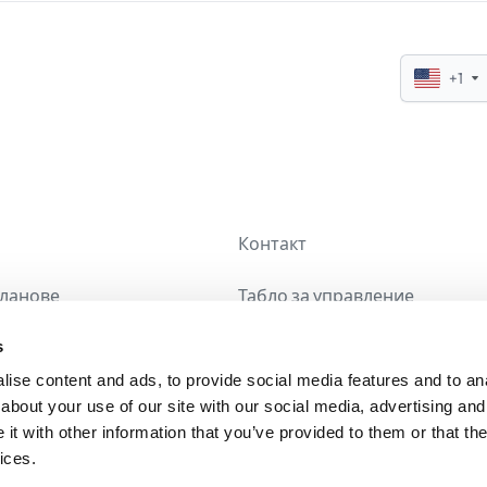
+1
Контакт
планове
Табло за управление
s
авани въпроси
Отписване
ise content and ads, to provide social media features and to anal
about your use of our site with our social media, advertising and
t with other information that you’ve provided to them or that the
ices.