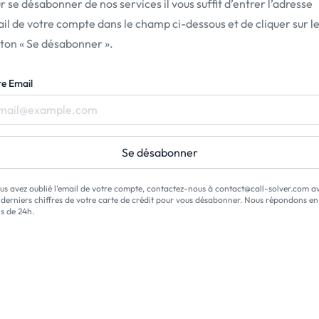
r se désabonner de nos services il vous sufﬁt d’entrer l’adresse
il de votre compte dans le champ ci-dessous et de cliquer sur l
ton « Se désabonner ».
re Email
Se désabonner
ous avez oublié l’email de votre compte, contactez-nous à contact@call-solver.com a
4 derniers chiffres de votre carte de crédit pour vous désabonner. Nous répondons en
s de 24h.