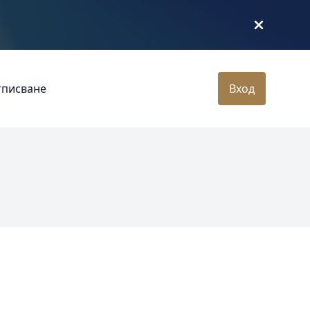
тписване
Вход