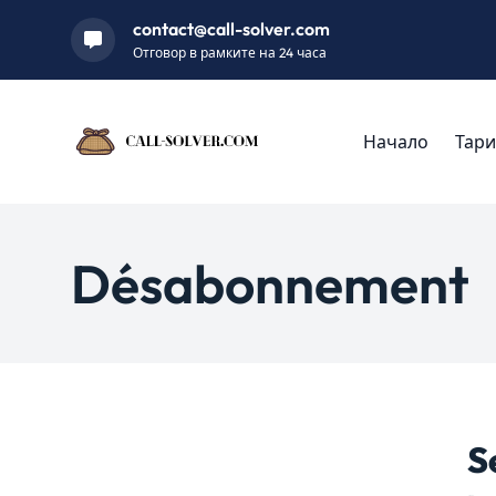
contact@call-solver.com
Отговор в рамките на 24 часа
Начало
Тари
Désabonnement
S