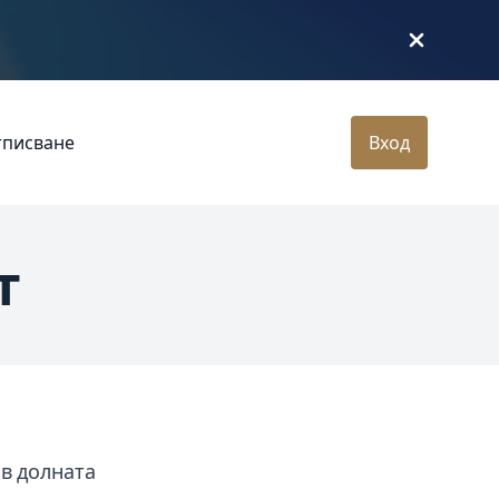
тписване
Вход
т
в долната