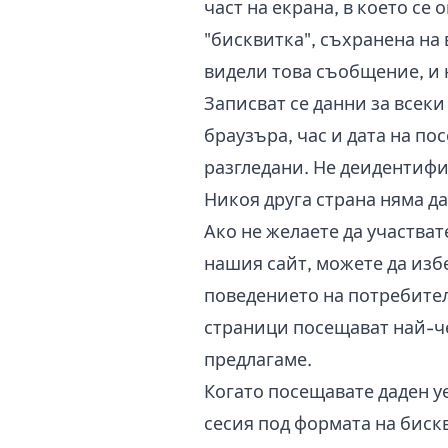
част на екрана, в което се
"бисквитка", съхранена на 
видели това съобщение, и 
Записват се данни за всеки
браузъра, час и дата на по
разгледани. Не деидентифи
Никоя друга страна няма д
Ако не желаете да участва
нашия сайт, можете да изб
поведението на потребител
страници посещават най-че
предлагаме.
Когато посещавате даден у
сесия под формата на биск