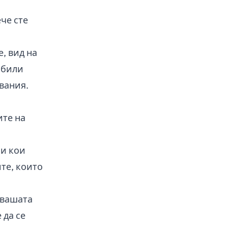
че сте
, вид на
 били
вания.
ите на
 и кои
те, които
 вашата
 да се