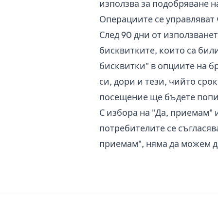
използва за подобряване н
Операциите се управляват ч
След 90 дни от използване
бисквитките, които са бил
бисквитки" в опциите на 
си, дори и тези, чийто сро
посещение ще бъдете попи
С избора на "Да, приемам"
потребителите се съгласява
приемам", няма да можем д