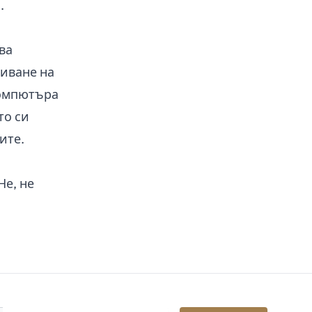
.
ва
риване на
компютъра
то си
ите.
Не, не