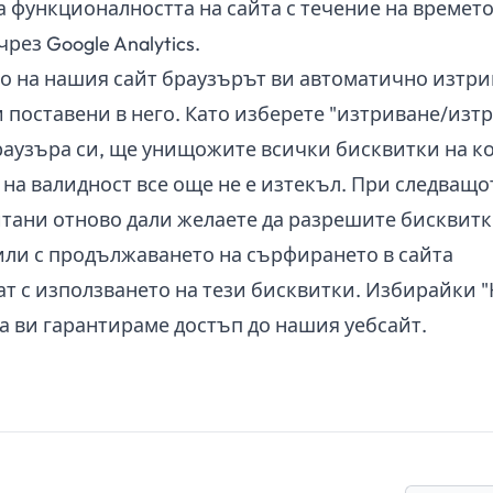
а функционалността на сайта с течение на времето
рез Google Analytics.
то на нашия сайт браузърът ви автоматично изтри
и поставени в него. Като изберете "изтриване/изт
браузъра си, ще унищожите всички бисквитки на 
к на валидност все още не е изтекъл. При следващо
тани отново дали желаете да разрешите бисквитк
 или с продължаването на сърфирането в сайта
т с използването на тези бисквитки. Избирайки "
а ви гарантираме достъп до нашия уебсайт.