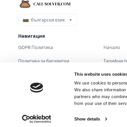
български език
Навигация
GDPR Политика
Начало
Политика за бисквитки
Тарифни 
This website uses cookie
Юридическо известие
Често зад
We use cookies to personal
Условия и правила
We also share information 
partners who may combine i
Политика за поверителност
from your use of their serv
Show details