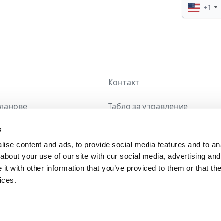
+1
Контакт
планове
Табло за управление
s
авани въпроси
Отписване
ise content and ads, to provide social media features and to anal
about your use of our site with our social media, advertising and
t with other information that you’ve provided to them or that the
ices.
© 2026 - Call Solver - Всички права запазени