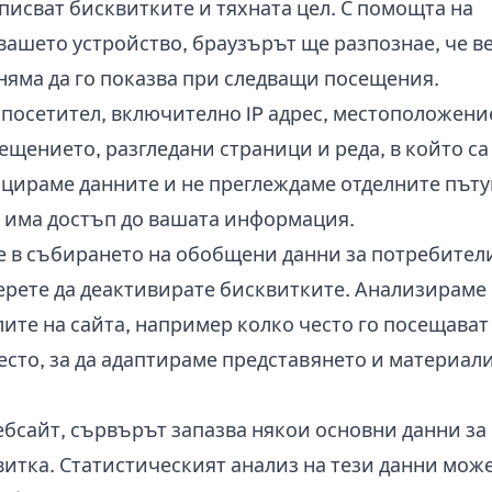
 описват бисквитките и тяхната цел. С помощта на
вашето устройство, браузърът ще разпознае, че ве
няма да го показва при следващи посещения.
 посетител, включително IP адрес, местоположение
сещението, разгледани страници и реда, в който са
цираме данните и не преглеждаме отделните пъту
а има достъп до вашата информация.
те в събирането на обобщени данни за потребител
ерете да деактивирате бисквитките. Анализираме
ите на сайта, например колко често го посещават
сто, за да адаптираме представянето и материали
ебсайт, сървърът запазва някои основни данни за
витка. Статистическият анализ на тези данни може