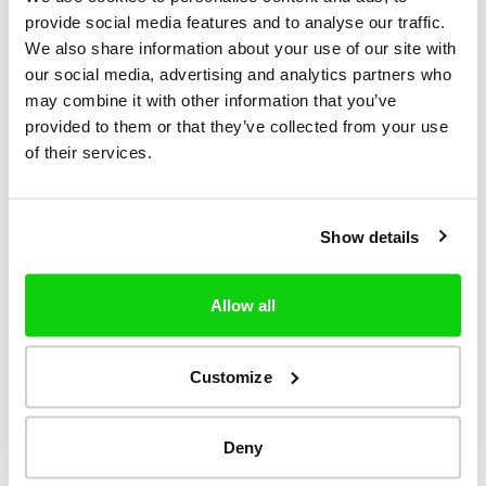
Cookies. Wenn Sie in den Optionen Ihres
provide social media features and to analyse our traffic.
We also share information about your use of our site with
Browsers "Cookies löschen/löschen" wählen,
our social media, advertising and analytics partners who
werden alle Cookies auf Ihrem Computer
may combine it with other information that you’ve
vernichtet, auch die, die noch nicht abgelaufen
provided to them or that they’ve collected from your use
of their services.
sind. Bei Ihrem nächsten Besuch werden Sie
erneut gefragt, ob Sie Cookies aktivieren
möchten.
Show details
Wenn die Nutzer "Ja, ich stimme zu" wählen
oder die Website weiter erkunden, stimmen sie
Allow all
der Verwendung dieser Cookies zu. Wenn Sie
"Nein, ich lehne ab" wählen, können wir Ihnen
Customize
den Zugang zu unserer Website nicht
garantieren.
Deny