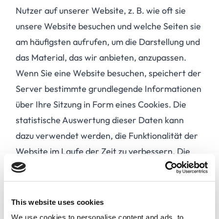
Nutzer auf unserer Website, z. B. wie oft sie
unsere Website besuchen und welche Seiten sie
am häufigsten aufrufen, um die Darstellung und
das Material, das wir anbieten, anzupassen.
Wenn Sie eine Website besuchen, speichert der
Server bestimmte grundlegende Informationen
über Ihre Sitzung in Form eines Cookies. Die
statistische Auswertung dieser Daten kann
dazu verwendet werden, die Funktionalität der
Website im Laufe der Zeit zu verbessern. Die
Vorgänge werden über Google Analytics
verwaltet.
Nach 90 Tagen Nutzung unserer Website löscht
This website uses cookies
Ihr Browser automatisch die dort abgelegten
We use cookies to personalise content and ads, to