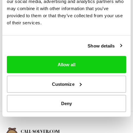
our social media, advertising and analytics partners who
nie wygasły. Podczas następnej wizyty
may combine it with other information that you’ve
użytkownik zostanie ponownie zapytany, czy
provided to them or that they’ve collected from your use
of their services.
chce włączyć obsługę plików cookie.
Wybierając opcję "Tak, akceptuję" lub
kontynuując przeglądanie witryny, użytkownicy
Show details
wyrażają zgodę na korzystanie z tych plików
cookie. Wybierając opcję "Nie, nie akceptuję",
Allow all
nie będziemy w stanie zagwarantować dostępu
do naszej witryny.
Customize
Deny