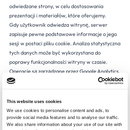
odwiedzane strony, w celu dostosowania
prezentacji i materiałów, które oferujemy.
Gdy użytkownik odwiedza witrynę, serwer
zapisuje pewne podstawowe informacje o jego
sesji w postaci pliku cookie. Analiza statystyczna
tych danych może być wykorzystana do
poprawy funkcjonalności witryny w czasie.
Operacje są zarządzane przez Google Analytics.
Po 90 dniach korzystania z naszej witryny
przeglądarka automatycznie usuwa pliki cookie,
które zostały w niej umieszczone. Wybierając
This website uses cookies
opcję "usuń/usuń pliki cookie" w opcjach
We use cookies to personalise content and ads, to
przeglądarki, zniszczysz wszystkie pliki cookie
provide social media features and to analyse our traffic.
We also share information about your use of our site with
na swoim komputerze, nawet te, które jeszcze