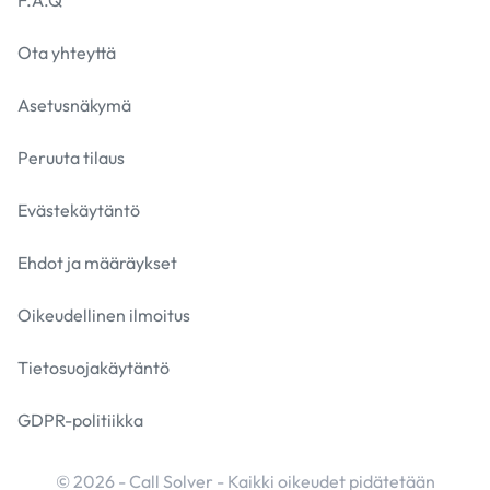
F.A.Q
Ota yhteyttä
Asetusnäkymä
Peruuta tilaus
Evästekäytäntö
Ehdot ja määräykset
Oikeudellinen ilmoitus
Tietosuojakäytäntö
GDPR-politiikka
© 2026 - Call Solver - Kaikki oikeudet pidätetään