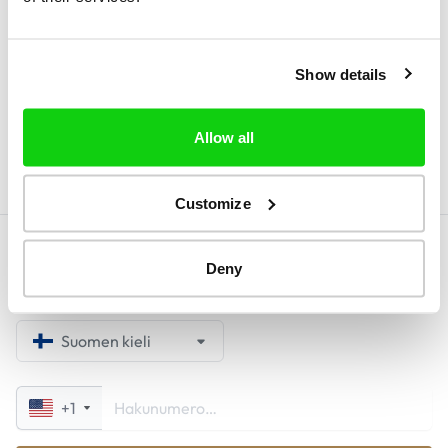
sivuston selaamista käyttäjät antavat
suostumuksensa näiden evästeiden käyttöön.
Show details
Valitsemalla "Ei, en hyväksy", emme voi taata
sinulle pääsyä verkkosivustollemme.
Allow all
Customize
Deny
Suomen kieli
+1