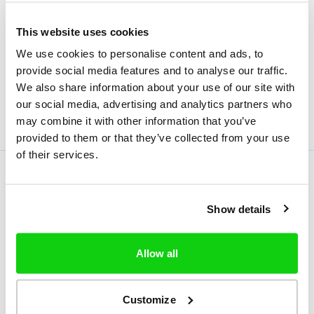
Um Ihre Erfahrung bei der Nutzung der Website
This website uses cookies
zu verbessern, anonymisieren wir
We use cookies to personalise content and ads, to
Informationen über Ihre Surfgewohnheiten
provide social media features and to analyse our traffic.
mithilfe von Cookiebot.
We also share information about your use of our site with
our social media, advertising and analytics partners who
may combine it with other information that you’ve
provided to them or that they’ve collected from your use
of their services.
Show details
Deutsch
Allow all
+1
Customize