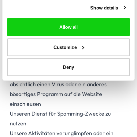
Versuchen, sich unberechtigten Zugang zu
Show details
unseren Systemen oder den Systemen unserer
Auftragnehmer zu verschaffen, oder eine
Allow all
Tätigkeit ausüben, die die Leistung oder
Funktionalität der Website und unseres
Customize
Dienstes stören, beeinträchtigen oder deren
Qualität mindern könnte
Deny
Die Website missbrauchen, indem Sie
absichtlich einen Virus oder ein anderes
bösartiges Programm auf die Website
einschleusen
Unseren Dienst für Spamming-Zwecke zu
nutzen
Unsere Aktivitäten verunglimpfen oder ein