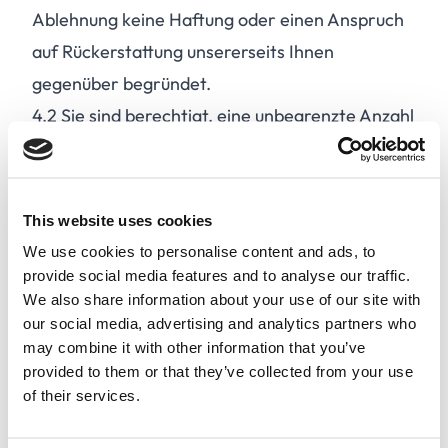
Ablehnung keine Haftung oder einen Anspruch
auf Rückerstattung unsererseits Ihnen
gegenüber begründet.
4.2
Sie sind berechtigt, eine unbegrenzte Anzahl
von Anfragen an Empfänger Ihrer Wahl zu
senden, solange Ihr Vertrag fortbesteht.
4.3
Es ist Ihnen untersagt, :
This website uses cookies
Die Website auf illegale Weise oder im
We use cookies to personalise content and ads, to
Widerspruch zu diesen Bedingungen zu nutzen
provide social media features and to analyse our traffic.
We also share information about your use of our site with
Verkaufen, Kopieren, Vermieten, Verleihen,
our social media, advertising and analytics partners who
Verteilen, Übertragen oder Unterlizenzieren
may combine it with other information that you’ve
des gesamten oder eines Teils des Inhalts der
provided to them or that they’ve collected from your use
of their services.
Website oder unseres Dienstes oder Nutzung
unseres Dienstes für geschäftliche Zwecke