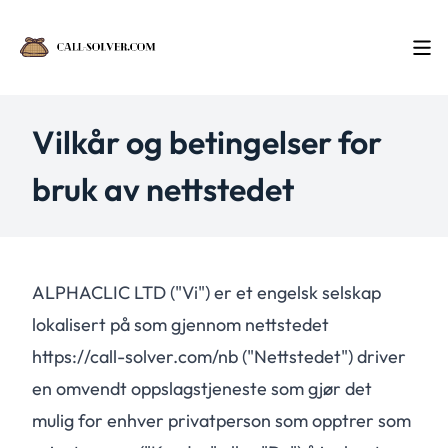
Vilkår og betingelser for
bruk av nettstedet
ALPHACLIC LTD ("Vi") er et engelsk selskap
lokalisert på som gjennom nettstedet
https://call-solver.com/nb ("Nettstedet") driver
en omvendt oppslagstjeneste som gjør det
mulig for enhver privatperson som opptrer som