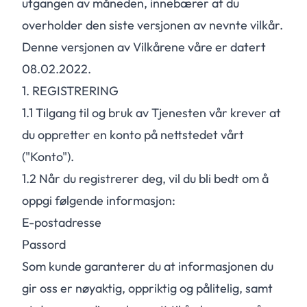
utgangen av måneden, innebærer at du
overholder den siste versjonen av nevnte vilkår.
Denne versjonen av Vilkårene våre er datert
08.02.2022.
1. REGISTRERING
1.
1
Tilgang til og bruk av Tjenesten vår krever at
du oppretter en konto på nettstedet vårt
("Konto").
1.
2
Når du registrerer deg, vil du bli bedt om å
oppgi følgende informasjon:
E-postadresse
Passord
Som kunde garanterer du at informasjonen du
gir oss er nøyaktig, oppriktig og pålitelig, samt