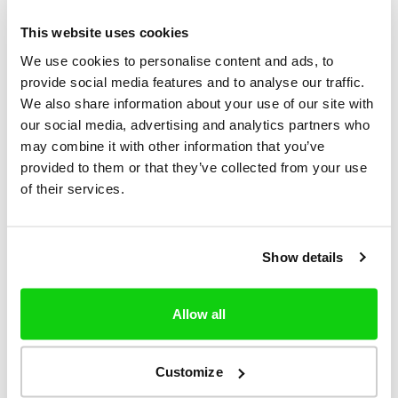
med disse Vilkårene
Selge, kopiere, leie, lease, låne, distribuere,
This website uses cookies
overføre eller underlisensiere hele eller deler av
We use cookies to personalise content and ads, to
provide social media features and to analyse our traffic.
innholdet på Nettstedet, Tjenesten vår, eller
We also share information about your use of our site with
bruke Tjenesten vår til forretningsformål
our social media, advertising and analytics partners who
Forsøke å få uautorisert tilgang til våre
may combine it with other information that you’ve
provided to them or that they’ve collected from your use
systemer eller systemene til våre leverandører
of their services.
eller delta i aktiviteter som kan forstyrre,
forringe eller forstyrre ytelsen eller
Show details
funksjonaliteten til nettstedet og tjenesten vår
Bruke nettstedet til noe utilbørlig formål ved å
Allow all
introdusere et virus eller annet ondsinnet
program med vilje
Bruke tjenesten vår til spamming
Customize