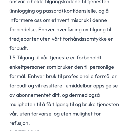
ansvar å holde tilgangskodene til tjenesten
(innlogging og passord) konfidensielle, og å
informere oss om ethvert misbruk i denne
forbindelse. Enhver overføring av tilgang til
tredjeparter uten vårt forhåndssamtykke er
forbudt.
1.
5
Tilgang til vår tjeneste er forbeholdt
enkeltpersoner som bruker den til personlige
formål. Enhver bruk til profesjonelle formål er
forbudt og vil resultere i umiddelbar oppsigelse
av abonnementet ditt, og dermed også
muligheten til å få tilgang til og bruke tjenesten
vår, uten forvarsel og uten mulighet for
refusjon.