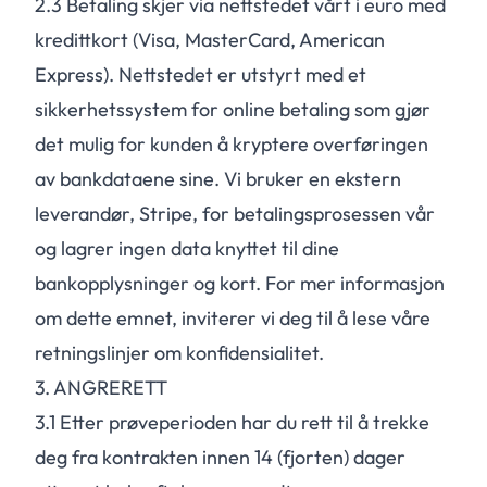
2.
3
Betaling skjer via nettstedet vårt i euro med
kredittkort (Visa, MasterCard, American
Express). Nettstedet er utstyrt med et
sikkerhetssystem for online betaling som gjør
det mulig for kunden å kryptere overføringen
av bankdataene sine. Vi bruker en ekstern
leverandør, Stripe, for betalingsprosessen vår
og lagrer ingen data knyttet til dine
bankopplysninger og kort. For mer informasjon
om dette emnet, inviterer vi deg til å lese våre
retningslinjer om konfidensialitet.
3. ANGRERETT
3.
1
Etter prøveperioden har du rett til å trekke
deg fra kontrakten innen 14 (fjorten) dager