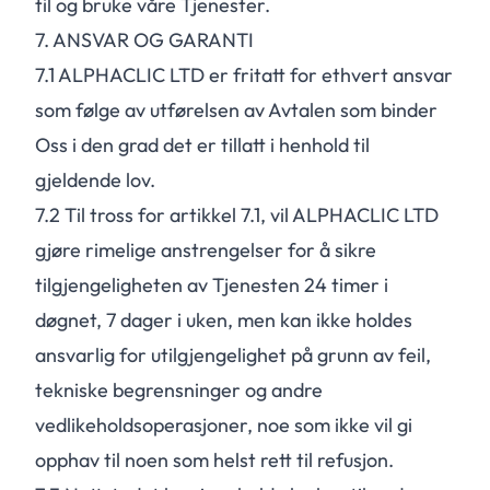
til og bruke våre Tjenester.
7. ANSVAR OG GARANTI
7.
1
ALPHACLIC LTD er fritatt for ethvert ansvar
som følge av utførelsen av Avtalen som binder
Oss i den grad det er tillatt i henhold til
gjeldende lov.
7.
2
Til tross for artikkel 7.1, vil ALPHACLIC LTD
gjøre rimelige anstrengelser for å sikre
tilgjengeligheten av Tjenesten 24 timer i
døgnet, 7 dager i uken, men kan ikke holdes
ansvarlig for utilgjengelighet på grunn av feil,
tekniske begrensninger og andre
vedlikeholdsoperasjoner, noe som ikke vil gi
opphav til noen som helst rett til refusjon.