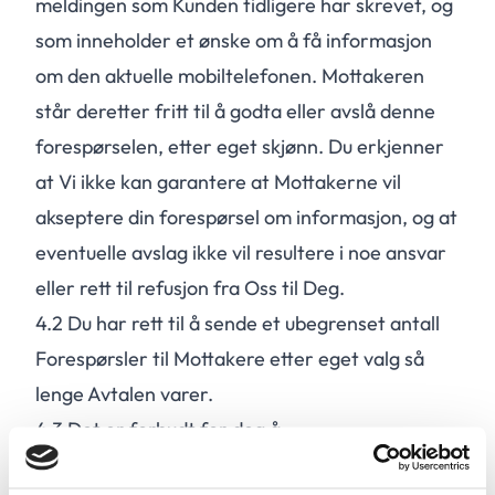
meldingen som Kunden tidligere har skrevet, og
som inneholder et ønske om å få informasjon
om den aktuelle mobiltelefonen. Mottakeren
står deretter fritt til å godta eller avslå denne
forespørselen, etter eget skjønn. Du erkjenner
at Vi ikke kan garantere at Mottakerne vil
akseptere din forespørsel om informasjon, og at
eventuelle avslag ikke vil resultere i noe ansvar
eller rett til refusjon fra Oss til Deg.
4.
2
Du har rett til å sende et ubegrenset antall
Forespørsler til Mottakere etter eget valg så
lenge Avtalen varer.
4.
3
Det er forbudt for deg å:
Bruke Nettstedet på en ulovlig måte eller i strid