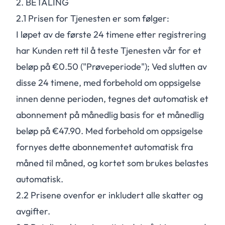
2. BETALING
2.
1
Prisen for Tjenesten er som følger:
I løpet av de første 24 timene etter registrering
har Kunden rett til å teste Tjenesten vår for et
beløp på €0.50 ("Prøveperiode"); Ved slutten av
disse 24 timene, med forbehold om oppsigelse
innen denne perioden, tegnes det automatisk et
abonnement på månedlig basis for et månedlig
beløp på €47.90. Med forbehold om oppsigelse
fornyes dette abonnementet automatisk fra
måned til måned, og kortet som brukes belastes
automatisk.
2.
2
Prisene ovenfor er inkludert alle skatter og
avgifter.