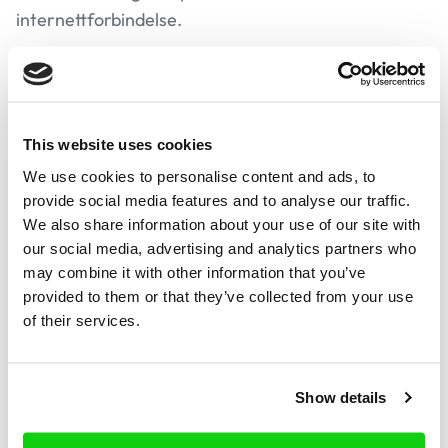
internettforbindelse.
Hvor lang tid tar dette?
This website uses cookies
Den tredje parten mottar en tekstmelding innen 2
We use cookies to personalise content and ads, to
minutter, og du vil motta en varsling umiddelbart
provide social media features and to analyse our traffic.
etter at den tredje parten har gitt sitt samtykke.
We also share information about your use of our site with
our social media, advertising and analytics partners who
may combine it with other information that you’ve
provided to them or that they’ve collected from your use
Hvor mye koster tjenesten?
of their services.
Du vil betale €47.90 per måned for ubegrenset
tjeneste. Abonnementet vil fornye seg automatisk,
Show details
men det er ingen forpliktelse og kan avsluttes når
som helst.