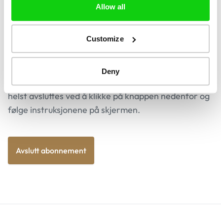
Allow all
Customize
Hvordan kan jeg kansellere
abonnementet?
Deny
Abonnementet er uten forpliktelser og kan når som
helst avsluttes ved å klikke på knappen nedenfor og
følge instruksjonene på skjermen.
Avslutt abonnement