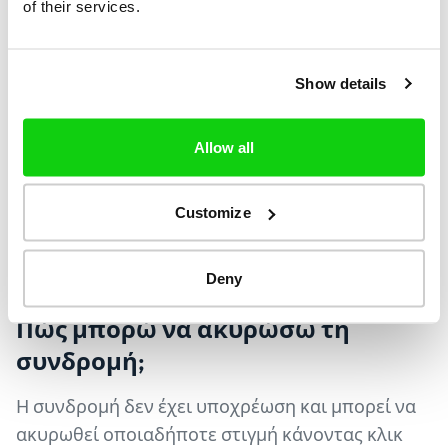
of their services.
συγκατάθεσης από τον τρίτο αποδέκτη.
Show details
Πόσο κοστίζει η υπηρεσία;
Allow all
Θα πληρώνετε €47.90 ανά μήνα για απεριόριστη
υπηρεσία. Η συνδρομή θα ανανεώνεται
αυτόματα, αλλά δεν υπάρχει καμία υποχρέωση
Customize
και μπορεί να ακυρωθεί ανά πάσα στιγμή.
Deny
Πώς μπορώ να ακυρώσω
τη
συνδρομή;
Η συνδρομή δεν έχει υποχρέωση και μπορεί να
ακυρωθεί οποιαδήποτε στιγμή κάνοντας κλικ