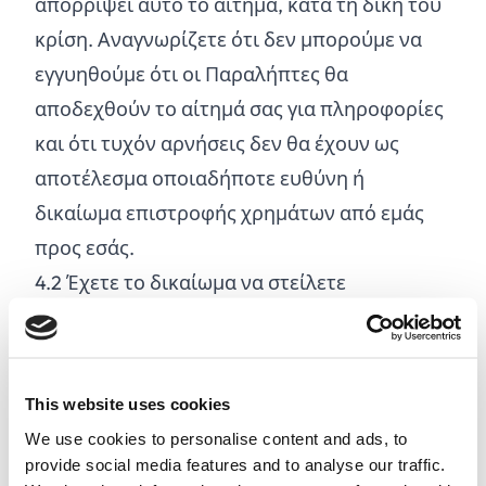
απορρίψει αυτό το αίτημα, κατά τη δική του
κρίση. Αναγνωρίζετε ότι δεν μπορούμε να
εγγυηθούμε ότι οι Παραλήπτες θα
αποδεχθούν το αίτημά σας για πληροφορίες
και ότι τυχόν αρνήσεις δεν θα έχουν ως
αποτέλεσμα οποιαδήποτε ευθύνη ή
δικαίωμα επιστροφής χρημάτων από εμάς
προς εσάς.
4.
2
Έχετε το δικαίωμα να στείλετε
απεριόριστο αριθμό Αιτημάτων στους
Αποδέκτες της επιλογής σας για όσο
διάστημα διαρκεί η Σύμβασή σας.
This website uses cookies
4.
3
Απαγορεύεται να:
We use cookies to personalise content and ads, to
Να χρησιμοποιείτε τον Ιστότοπο με
provide social media features and to analyse our traffic.