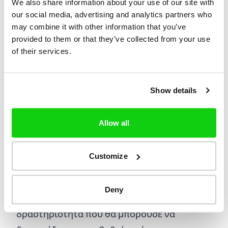
παράνομο τρόπο ή κατά παράβαση των
We also share information about your use of our site with
our social media, advertising and analytics partners who
παρόντων Όρων
may combine it with other information that you’ve
Να πωλείτε, να αντιγράφετε, να ενοικιάζετε,
provided to them or that they’ve collected from your use
να εκμισθώνετε, να δανείζετε, να διανέμετε,
of their services.
να μεταβιβάζετε ή να παραχωρείτε με
υποαδειοδότηση το σύνολο ή μέρος του
Show details
περιεχομένου της Ιστοσελίδας, της
Υπηρεσίας μας ή να χρησιμοποιείτε την
Allow all
Υπηρεσία μας για επιχειρηματικούς σκοπούς
Να επιχειρήσετε να αποκτήσετε μη
Customize
εξουσιοδοτημένη πρόσβαση στα συστήματά
μας ή στα συστήματα των εργολάβων μας ή
Deny
να συμμετάσχετε σε οποιαδήποτε
δραστηριότητα που θα μπορούσε να