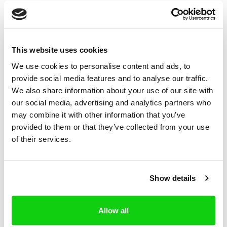
Ako dlho to
trvá?
This website uses cookies
Tretia strana dostane textovú správu do 2 minút a
We use cookies to personalise content and ads, to
provide social media features and to analyse our traffic.
vy dostanete upozornenie hneď po tom, čo tretia
We also share information about your use of our site with
strana prejavila svoj súhlas.
our social media, advertising and analytics partners who
may combine it with other information that you’ve
provided to them or that they’ve collected from your use
of their services.
Koľko stojí táto služba?
Zaplatíte €47.90 mesačne za neobmedzené služby.
Predplatné sa obnoví automaticky, ale nie je to
Show details
záväzné a môžete ho zrušiť kedykoľvek.
Allow all