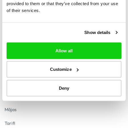
provided to them or that they’ve collected from your use
of their services.
Atrodiet
Show details
Sazināties
contact@call-solver.com
Allow all
Atbilde mazāk kā 24 stundu laikā
Droša maksājumu veikšana
Customize
Deny
Navigācija
Mājas
Tarifi