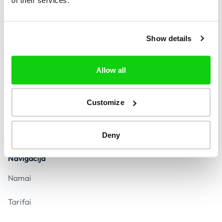
Rasti
Show details
Kontaktas
contact@call-solver.com
Allow all
Atsakymas per mažiau nei 24 valandas
Customize
Saugus mokėjimas
Deny
Navigacija
Namai
Tarifai