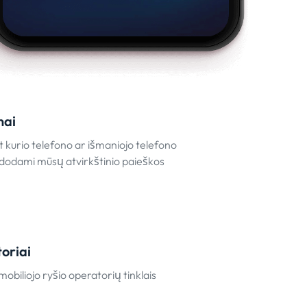
nai
t kurio telefono ar išmaniojo telefono
dodami mūsų atvirkštinio paieškos
toriai
 mobiliojo ryšio operatorių tinklais