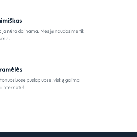
nimiškas
ija nėra dalinama. Mes ją naudosime tik
umis.
ramėlės
ltonuosiuose puslapiuose, viską galima
ai internetu!