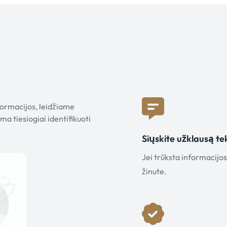
nformacijos, leidžiame
a tiesiogiai identifikuoti
Siųskite užklausą te
Jei trūksta informacijo
žinute.