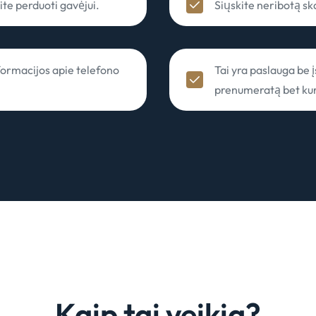
ite perduoti gavėjui.
Siųskite neribotą sk
nformacijos apie telefono
Tai yra paslauga be į
prenumeratą bet ku
Kaip tai veikia?