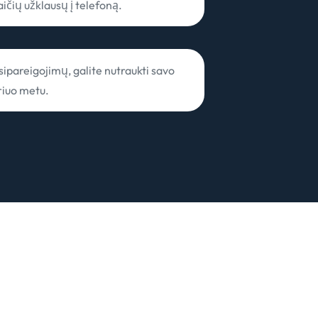
aičių užklausų į telefoną.
sipareigojimų, galite nutraukti savo
riuo metu.