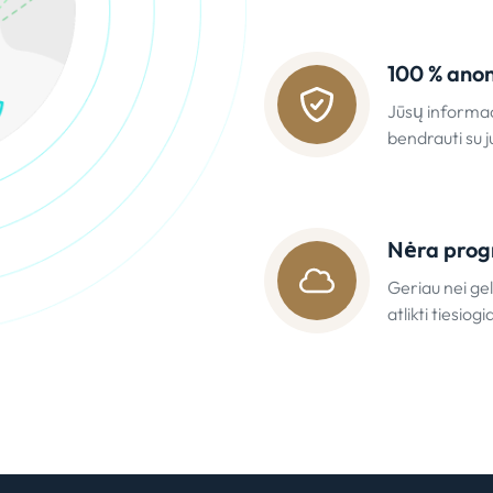
100 % ano
Jūsų informac
bendrauti su j
Nėra prog
Geriau nei ge
atlikti tiesiogi