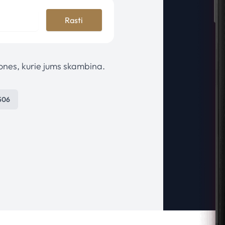
Rasti
mones, kurie jums skambina.
506