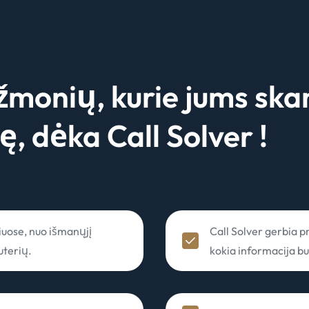
žmonių, kurie jums sk
ę, dėka
Call Solver !
niuose, nuo išmanųjį
Call Solver gerbia p
uterių.
kokia informacija bu