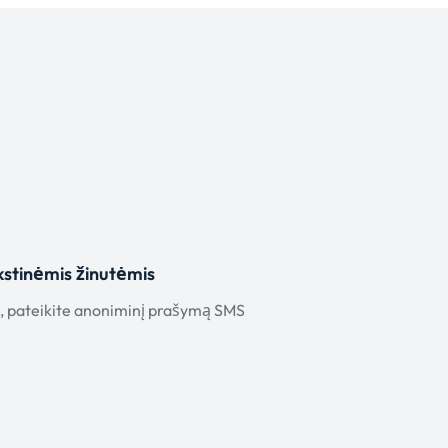
kstinėmis žinutėmis
s, pateikite anoniminį prašymą SMS