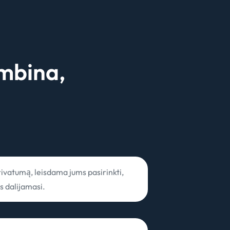
ambina,
rivatumą, leisdama jums pasirinkti,
s dalijamasi.