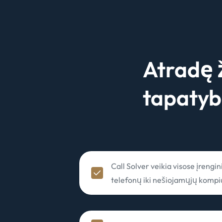
Atradę 
tapatyb
Call Solver veikia visose įrengi
telefonų iki nešiojamųjų kompi