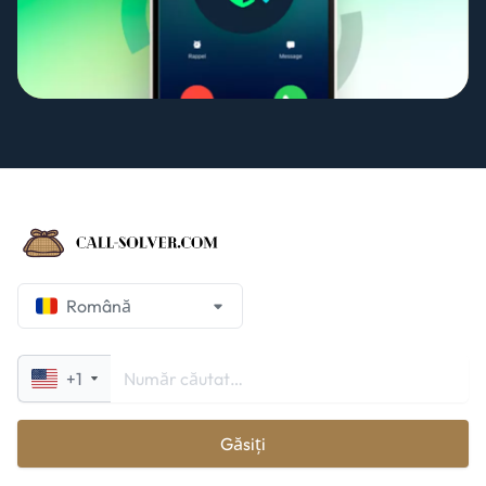
Română
+1
Găsiți