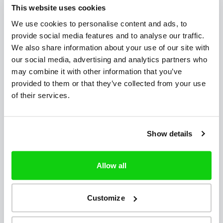
Caută prin SMS
This website uses cookies
We use cookies to personalise content and ads, to
provide social media features and to analyse our traffic.
Dacă nu există informații legate de acest număr,
We also share information about your use of our site with
permitem trimiterea de SMS-uri anonime pentru a
our social media, advertising and analytics partners who
identifica direct numărul.
may combine it with other information that you’ve
provided to them or that they’ve collected from your use
of their services.
Trimiteți o solicitare prin mesaj text
Show details
Dacă informațiile lipsesc, faceți o solicitare anonimă prin
Allow all
SMS.
Customize