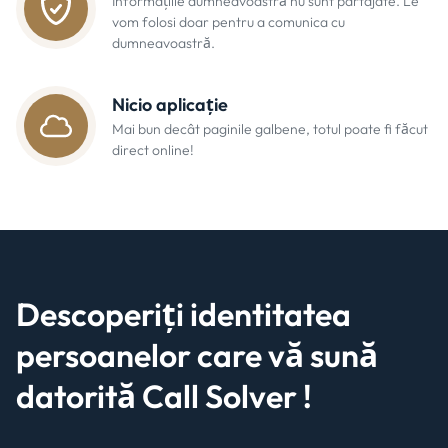
Informațiile dumneavoastră nu sunt partajate. Le
vom folosi doar pentru a comunica cu
dumneavoastră.
Nicio aplicație
Mai bun decât paginile galbene, totul poate fi făcut
direct online!
Descoperiți identitatea
persoanelor care vă sună
datorită
Call Solver !