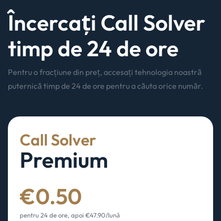
Încercați Call Solver
timp de 24 de ore
Pentru o fracțiune din preț, accesați tehnologia noastră
puternică timp de 24 de ore pentru a căuta orice număr.
Call Solver
Premium
€0.50
pentru 24 de ore, apoi €47.90/lună