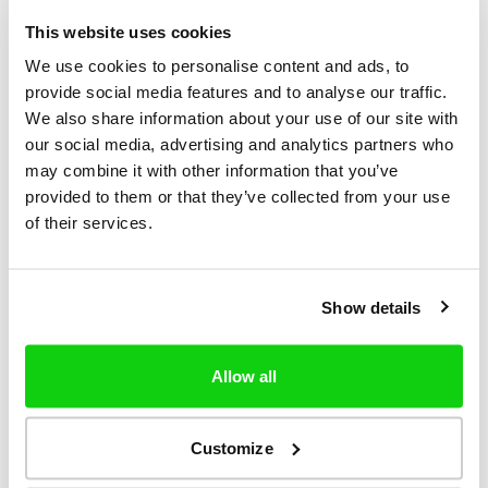
Partajarea datelor Putem partaja datele dvs.
This website uses cookies
personale cu furnizori de servicii, parteneri sau
We use cookies to personalise content and ads, to
autorități terțe, în conformitate cu GDPR. Nu
provide social media features and to analyse our traffic.
We also share information about your use of our site with
vindem sau închiriem datele dvs. cu caracter
our social media, advertising and analytics partners who
personal către terțe părți în scopuri de
may combine it with other information that you’ve
marketing.
provided to them or that they’ve collected from your use
of their services.
Drepturile dumneavoastră În conformitate cu
GDPR, aveți următoarele drepturi:
A.
Să vă accesați datele cu caracter personal.
Show details
B.
Rectificarea datelor cu caracter personal
incorecte sau incomplete.
Allow all
C.
Ștergerea datelor dumneavoastră cu
caracter personal.
Customize
D.
Restrângerea prelucrării datelor