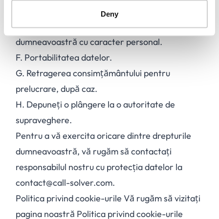
dumneavoastră cu caracter personal.
Deny
E.
Să vă opuneți prelucrării datelor
dumneavoastră cu caracter personal.
F.
Portabilitatea datelor.
G.
Retragerea consimțământului pentru
prelucrare, după caz.
H.
Depuneți o plângere la o autoritate de
supraveghere.
Pentru a vă exercita oricare dintre drepturile
dumneavoastră, vă rugăm să contactați
responsabilul nostru cu protecția datelor la
contact@call-solver.com.
Politica privind cookie-urile Vă rugăm să vizitați
pagina noastră Politica privind cookie-urile