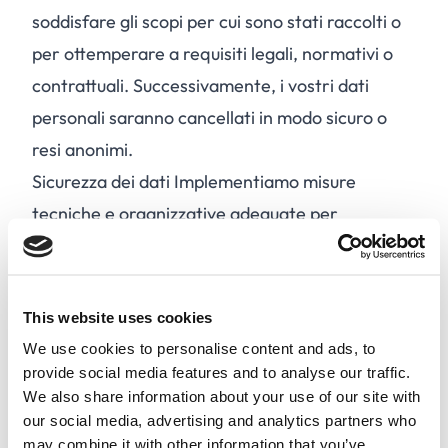
soddisfare gli scopi per cui sono stati raccolti o
per ottemperare a requisiti legali, normativi o
contrattuali. Successivamente, i vostri dati
personali saranno cancellati in modo sicuro o
resi anonimi.
Sicurezza dei dati Implementiamo misure
tecniche e organizzative adeguate per
proteggere i vostri dati personali da accessi non
autorizzati, alterazione, divulgazione o
distruzione.
This website uses cookies
Condivisione dei dati Possiamo condividere i
We use cookies to personalise content and ads, to
vostri dati personali con fornitori di servizi terzi,
provide social media features and to analyse our traffic.
We also share information about your use of our site with
partner o autorità in conformità con il GDPR.
our social media, advertising and analytics partners who
Non vendiamo o affittiamo i vostri dati personali
may combine it with other information that you’ve