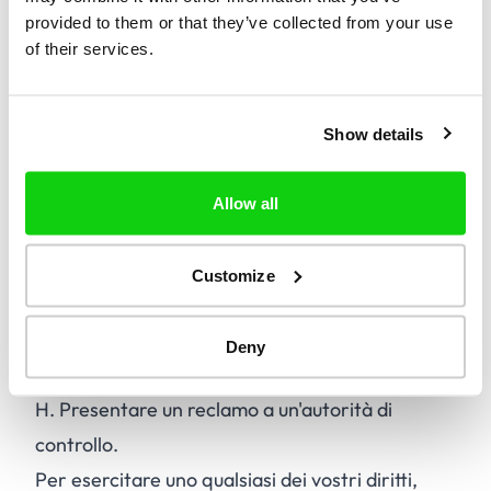
a terzi per scopi di marketing.
provided to them or that they’ve collected from your use
of their services.
I vostri diritti Ai sensi del GDPR, avete i seguenti
diritti:
A.
Accedere ai vostri dati personali.
Show details
B.
Rettificare i dati personali errati o incompleti.
C.
Cancellare i propri dati personali.
Allow all
D.
Limitare il trattamento dei dati personali.
E.
Opporsi al trattamento dei dati personali.
Customize
F.
Portabilità dei dati.
G.
Revocare il consenso al trattamento, ove
Deny
applicabile.
H.
Presentare un reclamo a un'autorità di
controllo.
Per esercitare uno qualsiasi dei vostri diritti,