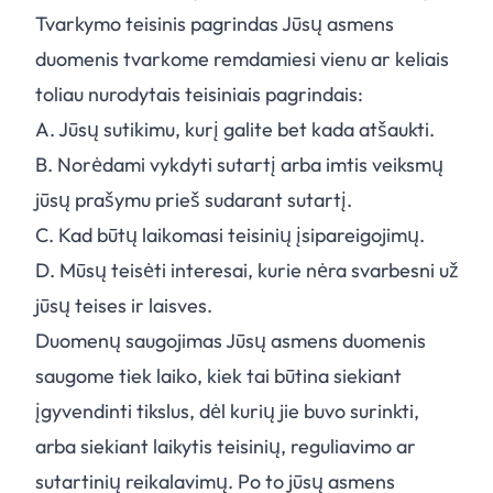
Tvarkymo teisinis pagrindas Jūsų asmens
duomenis tvarkome remdamiesi vienu ar keliais
toliau nurodytais teisiniais pagrindais:
A.
Jūsų sutikimu, kurį galite bet kada atšaukti.
B.
Norėdami vykdyti sutartį arba imtis veiksmų
jūsų prašymu prieš sudarant sutartį.
C.
Kad būtų laikomasi teisinių įsipareigojimų.
D.
Mūsų teisėti interesai, kurie nėra svarbesni už
jūsų teises ir laisves.
Duomenų saugojimas Jūsų asmens duomenis
saugome tiek laiko, kiek tai būtina siekiant
įgyvendinti tikslus, dėl kurių jie buvo surinkti,
arba siekiant laikytis teisinių, reguliavimo ar
sutartinių reikalavimų. Po to jūsų asmens