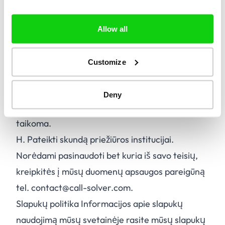
B.
Ištaisyti neteisingus arba neišsamius asmens
duomenis.
Allow all
C.
Ištrinti savo asmens duomenis.
D.
Apriboti jūsų asmens duomenų tvarkymą.
Customize
E.
Prieštarauti jūsų asmens duomenų tvarkymui.
F.
Duomenų perkėlimas.
Deny
G.
Atšaukti sutikimą tvarkyti duomenis, jei
taikoma.
H.
Pateikti skundą priežiūros institucijai.
Norėdami pasinaudoti bet kuria iš savo teisių,
kreipkitės į mūsų duomenų apsaugos pareigūną
tel. contact@call-solver.com.
Slapukų politika Informacijos apie slapukų
naudojimą mūsų svetainėje rasite mūsų slapukų