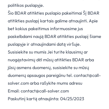
politikos puslapyje.
Šio BDAR atitikties puslapio pakeitimai Šį BDAR
atitikties puslapį kartais galime atnaujinti. Apie
bet kokius pakeitimus informuosime jus
paskelbdami naują BDAR atitikties puslapį šiame
puslapyje ir atnaujindami datą viršuje.
Susisiekite su mumis Jei turite klausimų ar
nuogąstavimų dėl mūsų atitikties BDAR arba
jūsų asmens duomenų, susisiekite su mūsų
duomenų apsaugos pareigūnu tel. contact@call-
solver.com arba rašykite mums adresu
Email: contact@call-solver.com
Paskutinį kartą atnaujinta: 04/25/2023