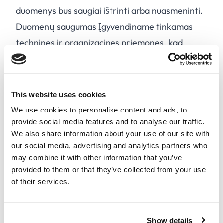
duomenys bus saugiai ištrinti arba nuasmeninti.
Duomenų saugumas Įgyvendiname tinkamas
technines ir organizacines priemones, kad
apsaugotume jūsų asmens duomenis nuo
neteisėtos prieigos, pakeitimo, atskleidimo ar
sunaikinimo.
This website uses cookies
Duomenų dalijimasis Jūsų asmens duomenimis
We use cookies to personalise content and ads, to
galime dalytis su trečiųjų šalių paslaugų
provide social media features and to analyse our traffic.
We also share information about your use of our site with
teikėjais, partneriais arba valdžios institucijomis
our social media, advertising and analytics partners who
pagal BDAR. Mes neparduodame ir
may combine it with other information that you’ve
nenuomojame jūsų asmens duomenų
provided to them or that they’ve collected from your use
of their services.
trečiosioms šalims rinkodaros tikslais.
Jūsų teisės Pagal BDAR turite šias teises:
A.
Prieiti prie savo asmens duomenų.
Show details