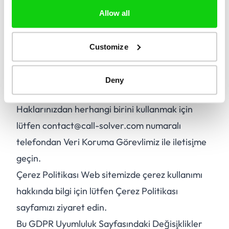
D.
Kişisel verilerinizin işlenmesini kısıtlama.
Allow all
E.
Kişisel verilerinizin işlenmesine itiraz etme.
F.
Veri taşınabilirliği.
Customize
G.
Geçerli olduğu durumlarda işleme iznini geri
çekme.
Deny
H.
Bir denetim makamına şikayette bulunma.
Haklarınızdan herhangi birini kullanmak için
lütfen contact@call-solver.com numaralı
telefondan Veri Koruma Görevlimiz ile iletişime
geçin.
Çerez Politikası Web sitemizde çerez kullanımı
hakkında bilgi için lütfen Çerez Politikası
sayfamızı ziyaret edin.
Bu GDPR Uyumluluk Sayfasındaki Değişiklikler