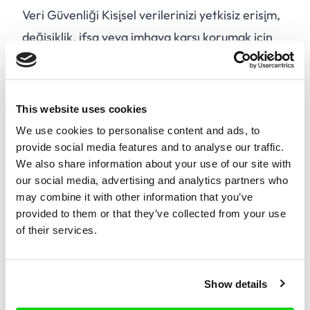
Veri Güvenliği Kişisel verilerinizi yetkisiz erişim,
değişiklik, ifşa veya imhaya karşı korumak için
uygun teknik ve organizasyonel önlemleri
uygularız.
Veri Paylaşımı Kişisel verilerinizi GDPR uyarınca
This website uses cookies
üçüncü taraf hizmet sağlayıcılarla, ortaklarla
We use cookies to personalise content and ads, to
veya yetkililerle paylaşabiliriz. Kişisel verilerinizi
provide social media features and to analyse our traffic.
We also share information about your use of our site with
pazarlama amacıyla üçüncü taraflara satmıyor
our social media, advertising and analytics partners who
veya kiralamıyoruz.
may combine it with other information that you’ve
Haklarınız GDPR kapsamında aşağıdaki haklara
provided to them or that they’ve collected from your use
of their services.
sahipsiniz:
A.
Kişisel verilerinize erişim.
B.
Yanlış veya eksik kişisel verileri düzeltme.
Show details
C.
Kişisel verilerinizi silme.